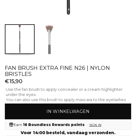
FAN BRUSH EXTRA FINE N26 | NYLON
BRISTLES
€15,90
Use the fan brush to apply concealer or a cream highlighter
·
under the eyes.
You can also use this brush to apply mascara to the eyelashes.
·
IN WINKELWAGEN
Earn
16 Boundless Rewards points
·
SIGN IN
Voor 14:00 besteld, vandaag verzonden.