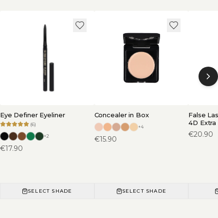
Eye Definer Eyeliner
Concealer in Box
False La
4D Extra
(
6
)
+
4
€
20.90
+
2
€
15.90
€
17.90
SELECT SHADE
SELECT SHADE