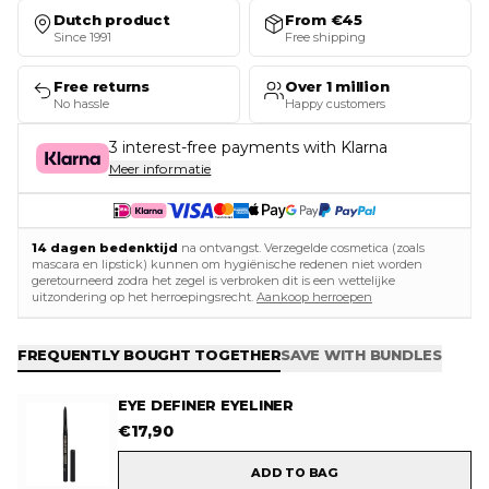
Dutch product
From €45
Since 1991
Free shipping
Free returns
Over 1 million
No hassle
Happy customers
3 interest-free payments with Klarna
Meer informatie
14 dagen bedenktijd
na ontvangst. Verzegelde cosmetica (zoals
mascara en lipstick) kunnen om hygiënische redenen niet worden
geretourneerd zodra het zegel is verbroken dit is een wettelijke
uitzondering op het herroepingsrecht.
Aankoop herroepen
FREQUENTLY BOUGHT TOGETHER
SAVE WITH BUNDLES
EYE DEFINER EYELINER
€
17,90
ADD TO BAG