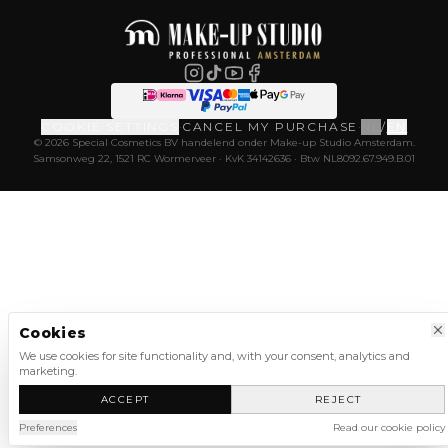
COOKIE SETTINGS
·
CANCEL MY PURCHASE
·
NL
/
EN
© 2026 Special Cosmetics BV handelend onder Make-up Studio Amsterdam.
Samsonweg 22, 1521 RC Wormerveer · KvK 34142636 · Btw NL8092.67.949.B.01
Cookies
We use cookies for site functionality and, with your consent, analytics and
marketing.
ACCEPT
REJECT
Preferences
Read our cookie policy