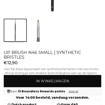
LIP BRUSH N46 SMALL | SYNTHETIC
BRISTLES
€12,90
Een fijn klein lippenseel van synthetische haren met een korte
·
afloop breng je een strakke lipstick/lipgloss aan op de lippen.
IN WINKELWAGEN
Earn
13 Boundless Rewards points
·
SIGN IN
Voor 14:00 besteld, vandaag verzonden.
Dutch product
From €45