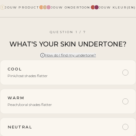
JOUW PRODUCT
JOUW ONDERTOON
JOUW KLEUR(EN)
1
QUESTION 1 / 7
WHAT'S YOUR SKIN UNDERTONE?
How do I find my undertone?
COOL
Pink/rosé shades flatter
WARM
Peach/coral shades flatter
NEUTRAL