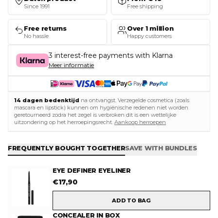
Since 1991
Free shipping
Free returns
Over 1 million
No hassle
Happy customers
3 interest-free payments with Klarna
Meer informatie
14 dagen bedenktijd
na ontvangst. Verzegelde cosmetica (zoals
mascara en lipstick) kunnen om hygiënische redenen niet worden
geretourneerd zodra het zegel is verbroken dit is een wettelijke
uitzondering op het herroepingsrecht.
Aankoop herroepen
FREQUENTLY BOUGHT TOGETHER
SAVE WITH BUNDLES
EYE DEFINER EYELINER
€
17,90
ADD TO BAG
CONCEALER IN BOX