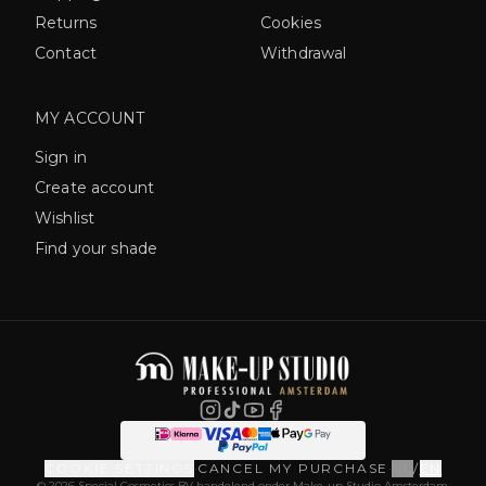
Returns
Cookies
Contact
Withdrawal
MY ACCOUNT
Sign in
Create account
Wishlist
Find your shade
COOKIE SETTINGS
·
CANCEL MY PURCHASE
·
NL
/
EN
© 2026 Special Cosmetics BV handelend onder Make-up Studio Amsterdam.