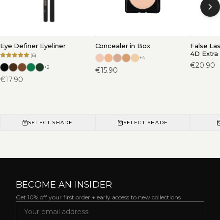
Eye Definer Eyeliner
Concealer in Box
False La
4D Extra
(
6
)
+
4
€
20.90
+
2
€
15.90
€
17.90
SELECT SHADE
SELECT SHADE
BECOME AN INSIDER
Get 10% off your first order + early access to new collections