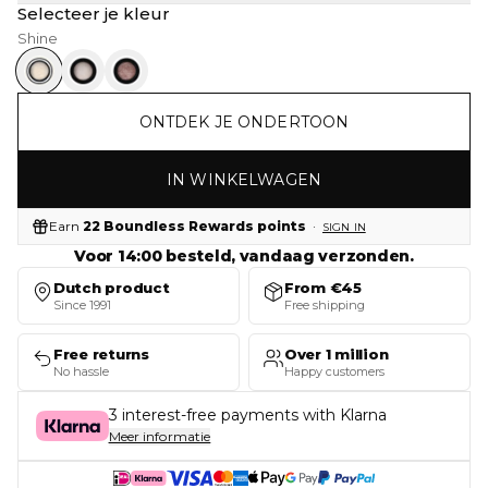
Selecteer je kleur
Shine
ONTDEK JE ONDERTOON
IN WINKELWAGEN
Earn
22 Boundless Rewards points
·
SIGN IN
Voor 14:00 besteld, vandaag verzonden.
Dutch product
From €45
Since 1991
Free shipping
Free returns
Over 1 million
No hassle
Happy customers
3 interest-free payments with Klarna
Meer informatie