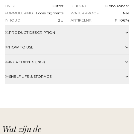
FINISH
Glitter
DEKKING
Opbouwbaar
FORMULERING
Loose pigments
WATERPROOF
Nee
INHOUD
2 g
ARTIKELNR.
PH0674
PRODUCT DESCRIPTION
01
HOW TO USE
02
INGREDIENTS (INCI)
03
SHELF LIFE & STORAGE
04
Wat zijn de