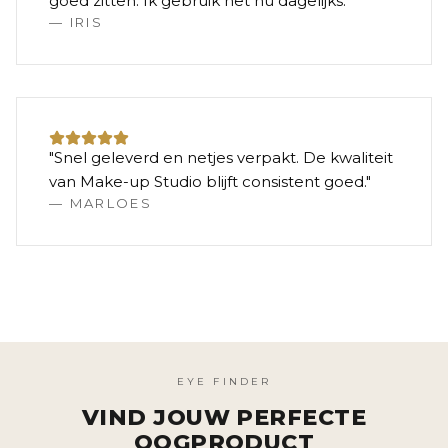
goed zitten. Ik gebruik het nu dagelijks.
"
—
IRIS
"
Snel geleverd en netjes verpakt. De kwaliteit
van Make-up Studio blijft consistent goed.
"
—
MARLOES
EYE FINDER
VIND JOUW PERFECTE
OOGPRODUCT