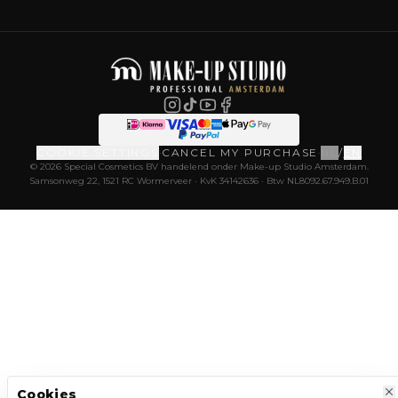
COOKIE SETTINGS
·
CANCEL MY PURCHASE
·
NL
/
EN
© 2026 Special Cosmetics BV handelend onder Make-up Studio Amsterdam.
Samsonweg 22, 1521 RC Wormerveer · KvK 34142636 · Btw NL8092.67.949.B.01
Cookies