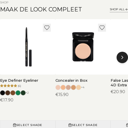
SHOP
MAAK DE LOOK COMPLEET
SHOP ALL
Eye Definer Eyeliner
Concealer in Box
False La
4D Extra
(
6
)
+
4
€
20.90
+
2
€
15.90
€
17.90
SELECT SHADE
SELECT SHADE