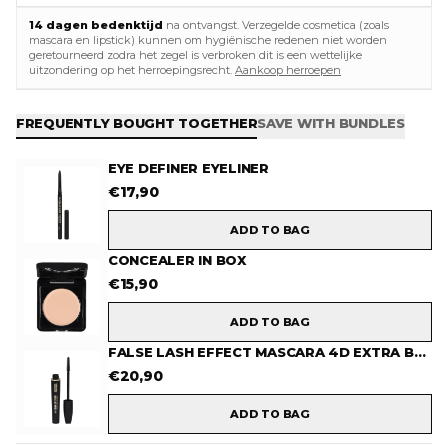
14 dagen bedenktijd
na ontvangst. Verzegelde cosmetica (zoals
mascara en lipstick) kunnen om hygiënische redenen niet worden
geretourneerd zodra het zegel is verbroken dit is een wettelijke
uitzondering op het herroepingsrecht.
Aankoop herroepen
FREQUENTLY BOUGHT TOGETHER
SAVE WITH BUNDLES
EYE DEFINER EYELINER
€
17,90
ADD TO BAG
CONCEALER IN BOX
€
15,90
ADD TO BAG
FALSE LASH EFFECT MASCARA 4D EXTRA BLACK
€
20,90
ADD TO BAG