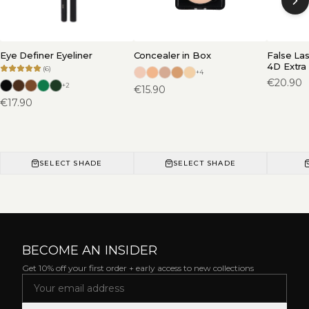
Eye Definer Eyeliner
Concealer in Box
False La
4D Extra
(
6
)
+
4
€
20.90
+
2
€
15.90
€
17.90
SELECT SHADE
SELECT SHADE
BECOME AN INSIDER
Get 10% off your first order + early access to new collections