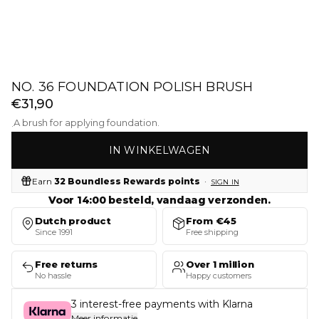
NO. 36 FOUNDATION POLISH BRUSH
€31,90
A brush for applying foundation.
·
IN WINKELWAGEN
Earn
32 Boundless Rewards points
·
SIGN IN
Voor 14:00 besteld, vandaag verzonden.
Dutch product
From €45
Since 1991
Free shipping
Free returns
Over 1 million
No hassle
Happy customers
3 interest-free payments with Klarna
Meer informatie