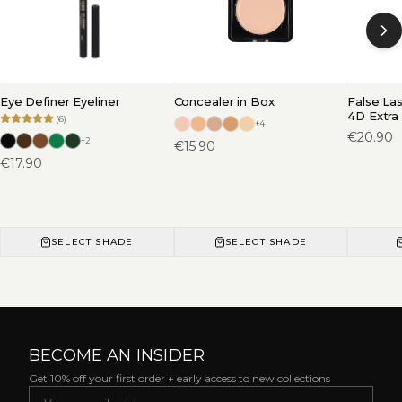
Eye Definer Eyeliner
Concealer in Box
False La
4D Extra
(
6
)
+
4
€
20.90
+
2
€
15.90
€
17.90
SELECT SHADE
SELECT SHADE
BECOME AN INSIDER
Get 10% off your first order + early access to new collections