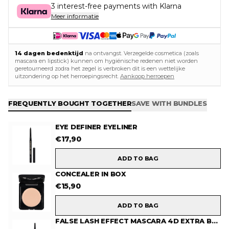
3 interest-free payments with Klarna
Meer informatie
14 dagen bedenktijd
na ontvangst. Verzegelde cosmetica (zoals
mascara en lipstick) kunnen om hygiënische redenen niet worden
geretourneerd zodra het zegel is verbroken dit is een wettelijke
uitzondering op het herroepingsrecht.
Aankoop herroepen
FREQUENTLY BOUGHT TOGETHER
SAVE WITH BUNDLES
EYE DEFINER EYELINER
€
17,90
ADD TO BAG
CONCEALER IN BOX
€
15,90
ADD TO BAG
FALSE LASH EFFECT MASCARA 4D EXTRA BLACK