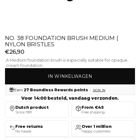
NO. 38 FOUNDATION BRUSH MEDIUM |
NYLON BRISTLES
€26,90
A Medium foundation brush is especially suitable for opaque,
·
cream foundation.
IN WINKELWAGEN
Earn
27 Boundless Rewards points
·
SIGN IN
Voor 14:00 besteld, vandaag verzonden.
Dutch product
From €45
Since 1991
Free shipping
Free returns
Over 1 million
No hassle
Happy customers