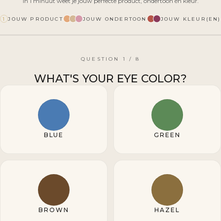
In 1 minuut weet je jouw perfecte product, ondertoon én kleur.
JOUW PRODUCT
JOUW ONDERTOON
JOUW KLEUR(EN)
1
QUESTION 1 / 8
WHAT'S YOUR EYE COLOR?
BLUE
GREEN
BROWN
HAZEL