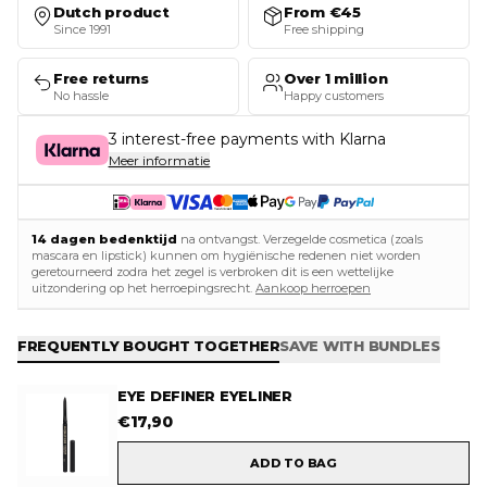
Dutch product
From €45
Since 1991
Free shipping
Free returns
Over 1 million
No hassle
Happy customers
3 interest-free payments with Klarna
Meer informatie
14 dagen bedenktijd
na ontvangst. Verzegelde cosmetica (zoals
mascara en lipstick) kunnen om hygiënische redenen niet worden
geretourneerd zodra het zegel is verbroken dit is een wettelijke
uitzondering op het herroepingsrecht.
Aankoop herroepen
FREQUENTLY BOUGHT TOGETHER
SAVE WITH BUNDLES
EYE DEFINER EYELINER
€
17,90
ADD TO BAG