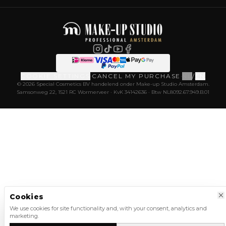
COOKIE SETTINGS
·
CANCEL MY PURCHASE
·
NL
/
EN
© 2026 Special Cosmetics BV handelend onder Make-up Studio Amsterdam.
Samsonweg 22, 1521 RC Wormerveer · KvK 34142636 · Btw NL8092.67.949.B.01
Cookies
We use cookies for site functionality and, with your consent, analytics and
marketing.