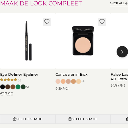
MAAK DE LOOK COMPLEET
SHOP ALL
Eye Definer Eyeliner
Concealer in Box
False La
4D Extra
(
6
)
+
4
€
20.90
+
2
€
15.90
€
17.90
SELECT SHADE
SELECT SHADE