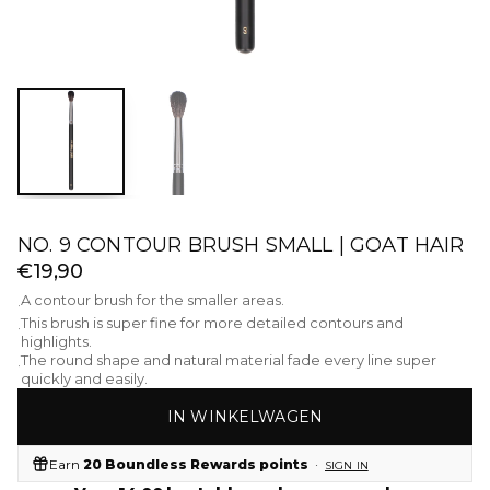
NO. 9 CONTOUR BRUSH SMALL | GOAT HAIR
€19,90
A contour brush for the smaller areas.
·
This brush is super fine for more detailed contours and
·
highlights.
The round shape and natural material fade every line super
·
quickly and easily.
IN WINKELWAGEN
Earn
20 Boundless Rewards points
·
SIGN IN