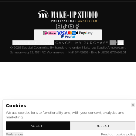
COOKIE SETTINGS
·
CANCEL MY PURCHASE
·
NL
/
EN
© 2026 Special Cosmetics BV handelend onder Make-up Studio Amsterdam.
Samsonweg 22, 1521 RC Wormerveer · KvK 34142636 · Btw NL8092.67.949.B.01
Cookies
We use cookies for site functionality and, with your consent, analytics and
marketing.
ACCEPT
REJECT
Preferences
Read our cookie policy