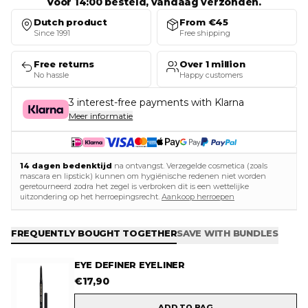
Voor 14:00 besteld, vandaag verzonden.
Dutch product
From €45
Since 1991
Free shipping
Free returns
Over 1 million
No hassle
Happy customers
3 interest-free payments with Klarna
Meer informatie
14 dagen bedenktijd
na ontvangst. Verzegelde cosmetica (zoals
mascara en lipstick) kunnen om hygiënische redenen niet worden
geretourneerd zodra het zegel is verbroken dit is een wettelijke
uitzondering op het herroepingsrecht.
Aankoop herroepen
FREQUENTLY BOUGHT TOGETHER
SAVE WITH BUNDLES
EYE DEFINER EYELINER
€
17,90
ADD TO BAG