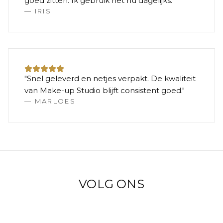
goed zitten. Ik gebruik het nu dagelijks.
"
—
IRIS
"
Snel geleverd en netjes verpakt. De kwaliteit
van Make-up Studio blijft consistent goed.
"
—
MARLOES
VOLG ONS