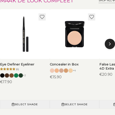
MAAK DE LOOK COMPLEET
SHOP ALL
Eye Definer Eyeliner
Concealer in Box
False La
4D Extra
(
6
)
+
4
€
20.90
+
2
€
15.90
€
17.90
SELECT SHADE
SELECT SHADE