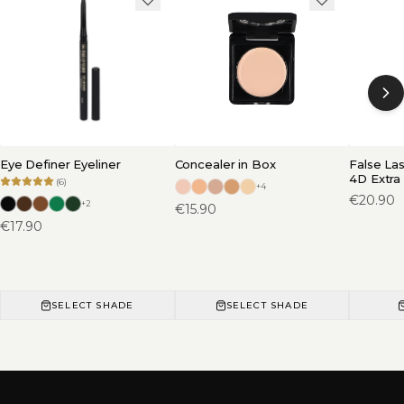
Eye Definer Eyeliner
Concealer in Box
False La
4D Extra
(
6
)
+
4
€
20.90
+
2
€
15.90
€
17.90
SELECT SHADE
SELECT SHADE