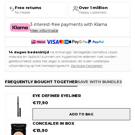
Free returns
Over 1 million
No hassle
Happy customers
3 interest-free payments with Klarna
Meer informatie
14 dagen bedenktijd
na ontvangst. Verzegelde cosmetica (zoals
mascara en lipstick) kunnen om hygiënische redenen niet worden
geretourneerd zodra het zegel is verbroken dit is een wettelijke
uitzondering op het herroepingsrecht.
Aankoop herroepen
FREQUENTLY BOUGHT TOGETHER
SAVE WITH BUNDLES
EYE DEFINER EYELINER
€
17,90
ADD TO BAG
CONCEALER IN BOX
€
15,90